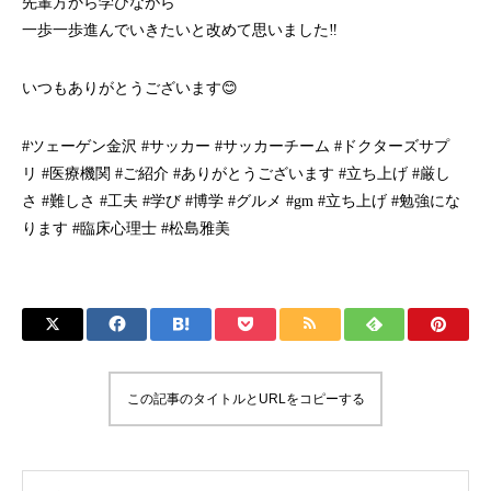
先輩方から学びながら
一歩一歩進んでいきたいと改めて思いました‼️
いつもありがとうございます😊
#ツェーゲン金沢
#サッカー
#サッカーチーム
#ドクターズサプ
リ
#医療機関
#ご紹介
#ありがとうございます
#立ち上げ
#厳し
さ
#難しさ
#工夫
#学び
#博学
#グルメ
#gm
#立ち上げ
#勉強にな
ります
#臨床心理士
#松島雅美
この記事のタイトルとURLをコピーする