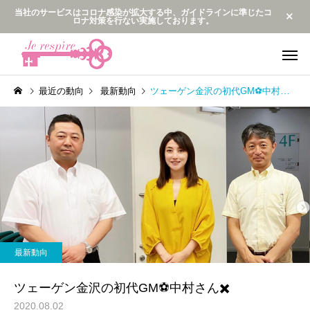
当社のサービスはコロナ感染が拡大する中、ガイドラインに準じたコ
ロナ対策を行ない実施しております。
最近の動向
最新動向
ツェーゲン金沢の初代GM⚽️中村さん✖️
企業研修・講演
監修・プログ
最新動向
最新動向
メンタルビジョンダンス公
サンプルテキス安室ち
最新動向
開
のバックダンサーだっ
メンタルブレス
2人😆✨
ツェーゲン金沢の初代GM⚽️中村さん✖️
2020.08.02