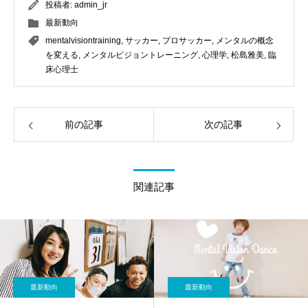
投稿者:
admin_jr
最新動向
mentalvisiontraining
,
サッカー
,
プロサッカー
,
メンタルの概念
を変える
,
メンタルビジョントレーニング
,
心理学
,
松島雅美
,
臨
床心理士
前の記事
次の記事
関連記事
最新動向
最新動向