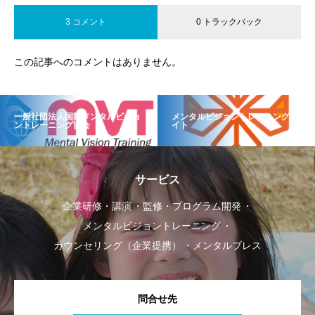
3 コメント
0 トラックバック
この記事へのコメントはありません。
一般社団法人国際メンタルビジョ
メンタルビジョントレーニングサ
ントレーニング協会
イト
サービス
企業研修・講演
監修・プログラム開発
メンタルビジョントレーニング
カウンセリング（企業提携）
メンタルブレス
問合せ先