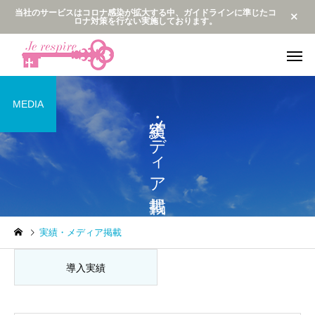
当社のサービスはコロナ感染が拡大する中、ガイドラインに準じたコ
ロナ対策を行ない実施しております。
MEDIA
実績・メディア掲載
企業研修・講演
監修・プログ
最新動向
最新動向
実績・メディア掲載
メンタルビジョンダンス公
サンプルテキス安室ち
開
のバックダンサーだっ
導入実績
メンタルブレス
2人😆✨