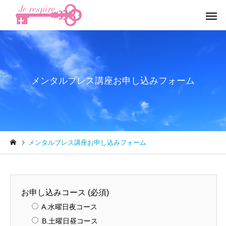
メンタルブレス講座お申し込みフォーム
企業研修・講演
監修・プログ
最新動向
最新動向
メンタルブレス講座お申し込みフォーム
メンタルビジョンダンス公
サンプルテキス安室ち
開
のバックダンサーだっ
メンタルブレス
2人😆✨
お申し込みコース (必須)
A.水曜日夜コース
B.土曜日昼コース