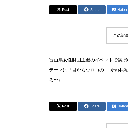
Post
Share
Haten
この記
富山県女性財団主催のイベントで講演
テーマは『目からウロコの『眼球体操
る〜』
Post
Share
Haten