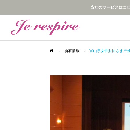
当社のサービスはコ
新着情報
富山県女性財団さま主催
企業研修・講演
最新動向
最新動向
今年はいよいよ、心理学の
メンタルビジョンダンス公
学会で
開
メンタルブレス