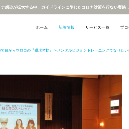
ロナ感染が拡大する中、ガイドラインに準じたコロナ対策を行ない実施
ホーム
新着情報
サービス一覧
ブロ
で目からウロコの『眼球体操』〜メンタルビジョントレーニングでなりたい自
メンタルビジョン
監修・プログラム開発
ーニング
最新動向
トピックス
サンプルテキス安室ちゃん
『頭の良い人は目が良い』
のバックダンサーだったお
by東大生🎓
2人😆✨