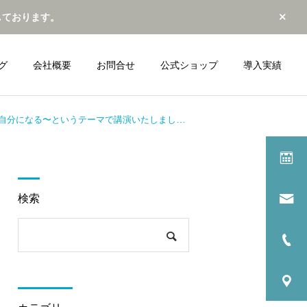
しております。
グ
会社概要
お問合せ
公式ショップ
導入実績
分になる〜というテーマで講演いたしました。
詳細を見る
トレ
カウンセリング（企業
検索
提携）
最新動向
最新動向
ツェーゲン金沢の初代GM
西武ライオンズさまでのオ
⚽️中村さん✖️
ンライン講義🖥