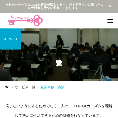
当社のサービスはコロナ感染が拡大する中、ガイドラインに準じたコ
ロナ対策を行ない実施しております。
SERVICE
企業研修・講演
監修・プログ
最新動向
最新動向
サービス一覧
企業研修・講演
メンタルビジョンダンス公
サンプルテキス安室ち
開
のバックダンサーだっ
メンタルブレス
病まないようにするためでなく、人のココロのメカニズムを理解
2人😆✨
して快活に生活できるための研修を行なっています。