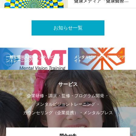
健康メディア「健康醫療網
（HealthNews）」で紹介
されました！
お知らせ一覧
一般社団法人国際メンタルビジョ
メンタルビジョントレーニングサ
ントレーニング協会
イト
サービス
企業研修・講演
監修・プログラム開発
メンタルビジョントレーニング
カウンセリング（企業提携）
メンタルブレス
問合せ先